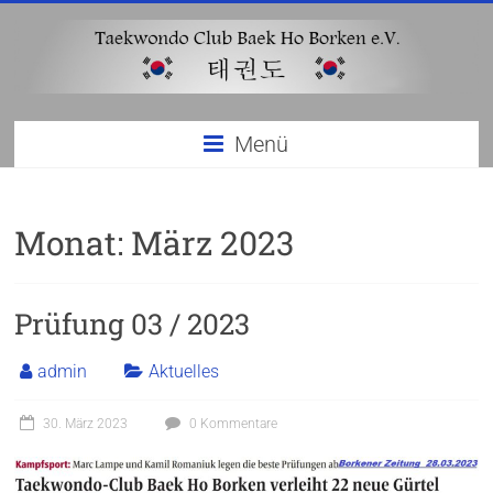
Zum
Inhalt
springen
Taekwondo
Menü
Club
Baek
Monat:
März 2023
Ho
Borken
Prüfung 03 / 2023
e.V
admin
Aktuelles
30. März 2023
0 Kommentare