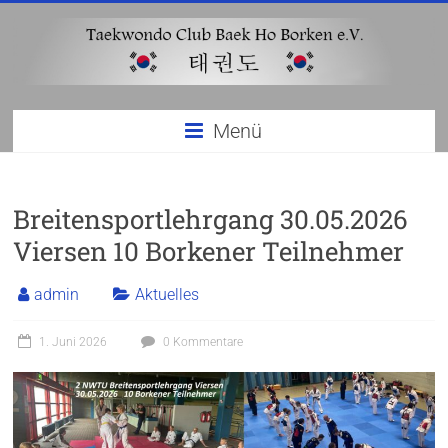
Zum
Inhalt
springen
Taekwondo
Menü
Club
Baek
Breitensportlehrgang 30.05.2026
Ho
Viersen 10 Borkener Teilnehmer
Borken
e.V
admin
Aktuelles
1. Juni 2026
0 Kommentare